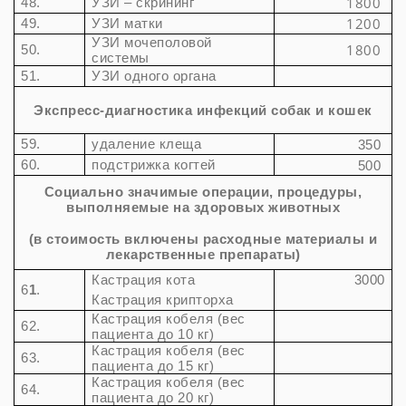
1800
48.
УЗИ – скрининг
1200
49.
УЗИ матки
УЗИ мочеполовой
1800
50.
системы
51.
УЗИ одного органа
Экспресс-диагностика инфекций собак и кошек
59.
удаление клеща
350
60.
подстрижка когтей
500
Социально значимые операции, процедуры,
выполняемые на здоровых животных
(в стоимость включены расходные материалы и
лекарственные препараты)
Кастрация кота
3000
6
1
.
Кастрация крипторха
Кастрация кобеля (вес
62.
пациента до 10 кг)
Кастрация кобеля (вес
63.
пациента до 15 кг)
Кастрация кобеля (вес
64.
пациента до 20 кг)