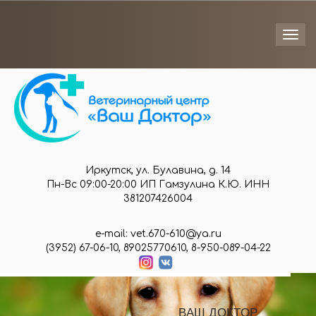
Togg
navi
Иркутск, ул. Булавина, д. 14
Пн-Вс 09:00-20:00 ИП Гамзулина К.Ю. ИНН
381207426004
e-mail: vet.670-610@ya.ru
(3952) 67-06-10, 89025770610, 8-950-089-04-22
В
А
Ш
Д
О
К
Т
О
Р