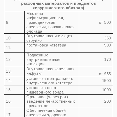
расходных материалов и предметов
хирургического обихода)
Местная
инфильтрационная,
8.
проводниковая
от 500
анестезия, новокаиновая
блокада
Внутривенная инъекция
10.
350
струйно
постановка катетера
900
11.
Подкожные,
12.
внутримышечные
170
инъекции
Внутривенная капельная
13.
инфузия
от 955
установка центрального
14.
1500
внутривенного катетера
установка носо -
15.
1000
пищеводного зонда
Оральное (через рот)
16.
введение лекарственных
200
препаратов
Обеспечение общей
17.
анестезии здорового