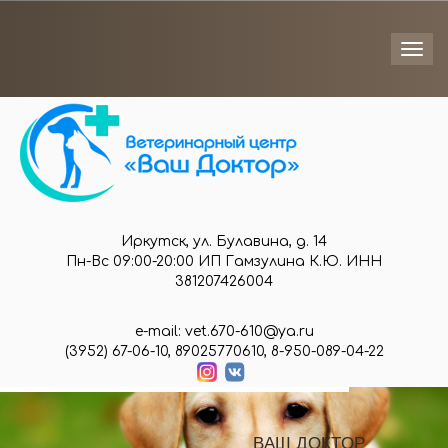
Togg
navi
Иркутск, ул. Булавина, д. 14
Пн-Вс 09:00-20:00 ИП Гамзулина К.Ю. ИНН
381207426004
e-mail: vet.670-610@ya.ru
(3952) 67-06-10, 89025770610, 8-950-089-04-22
В
А
Ш
Д
О
К
Т
О
Р