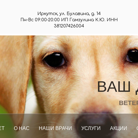
Иркутск, ул. Булавина, д. 14
Пн-Вс 09:00-20:00 ИП Гамзулина К.Ю. ИНН
381207426004
В
А
Ш
ВЕТЕ
ЕТ
О НАС
НАШИ ВРАЧИ
УСЛУГИ
АКЦИИ