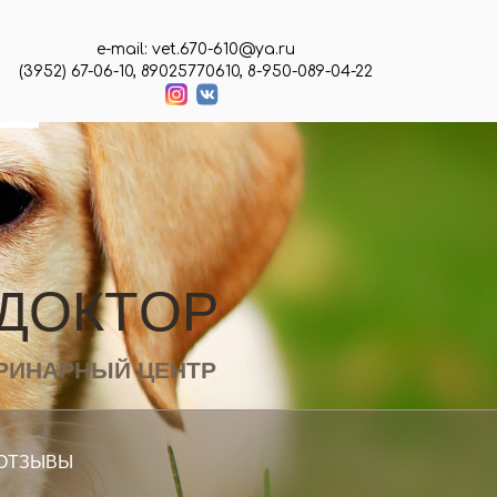
e-mail: vet.670-610@ya.ru
(3952) 67-06-10, 89025770610, 8-950-089-04-22
Д
О
К
Т
О
Р
РИНАРНЫЙ ЦЕНТР
ОТЗЫВЫ