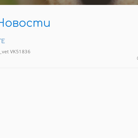
Новости
ТЕ
k_vet VK51836