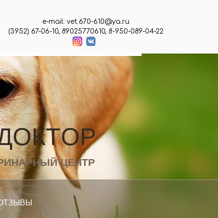
e-mail: vet.670-610@ya.ru
(3952) 67-06-10, 89025770610, 8-950-089-04-22
Д
О
К
Т
О
Р
РИНАРНЫЙ ЦЕНТР
ОТЗЫВЫ