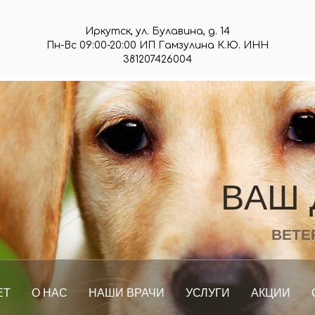
Иркутск, ул. Булавина, д. 14
Пн-Вс 09:00-20:00 ИП Гамзулина К.Ю. ИНН
381207426004
В
А
Ш
ВЕТЕ
ЕТ
О НАС
НАШИ ВРАЧИ
УСЛУГИ
АКЦИИ